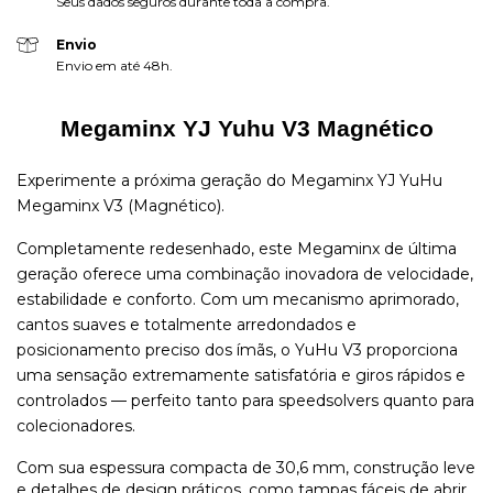
Seus dados seguros durante toda a compra.
Envio
Envio em até 48h.
Megaminx YJ Yuhu V3 Magnético
Experimente a próxima geração do Megaminx
YJ YuHu
Megaminx V3 (Magnético)
.
Completamente redesenhado, este Megaminx de última
geração oferece uma combinação inovadora de velocidade,
estabilidade e conforto. Com um mecanismo aprimorado,
cantos suaves e totalmente arredondados e
posicionamento preciso dos ímãs, o YuHu V3 proporciona
uma sensação extremamente satisfatória e giros rápidos e
controlados — perfeito tanto para speedsolvers quanto para
colecionadores.
Com sua espessura compacta de 30,6 mm, construção leve
e detalhes de design práticos, como tampas fáceis de abrir