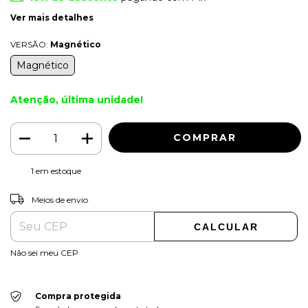
Ver mais detalhes
VERSÃO:
Magnético
Magnético
Atenção, última unidade!
1
em estoque
ALTERAR CEP
Entregas para o CEP:
Meios de envio
CALCULAR
Não sei meu CEP
Compra protegida