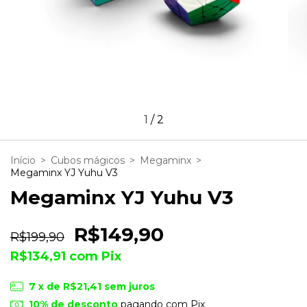
1
/
2
Início
>
Cubos mágicos
>
Megaminx
>
Megaminx YJ Yuhu V3
Megaminx YJ Yuhu V3
R$149,90
R$199,90
R$134,91
com
Pix
7
x de
R$21,41
sem juros
10% de desconto
pagando com Pix