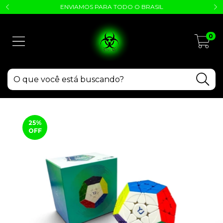
ENVIAMOS PARA TODO O BRASIL
0
25
%
OFF