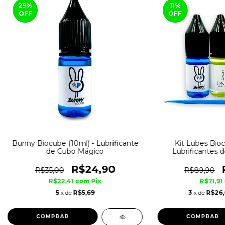
29
%
11
%
OFF
OFF
Bunny Biocube (10ml) - Lubrificante
Kit Lubes Bioc
de Cubo Mágico
Lubrificantes 
R$24,90
R$35,00
R$89,90
R$22,41
com
Pix
R$71,91
5
x de
R$5,69
3
x de
R$26