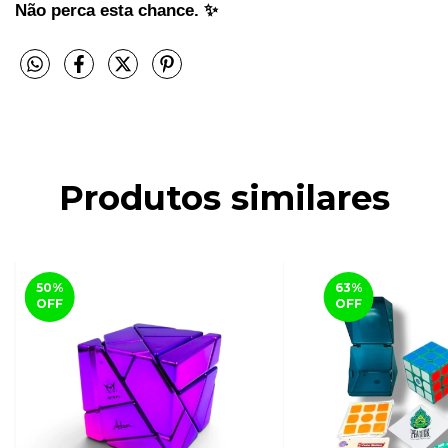
Não perca esta chance. ✨ 
Produtos similares
50
%
63
%
OFF
OFF