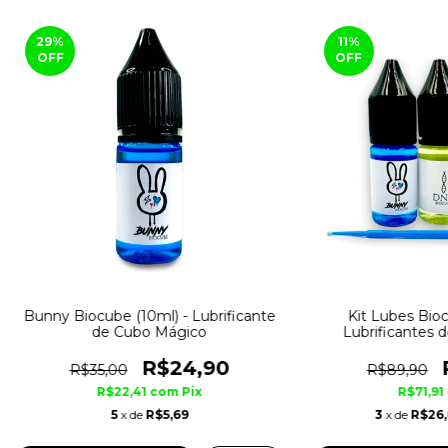
29
%
11
%
OFF
OFF
Bunny Biocube (10ml) - Lubrificante
Kit Lubes Bioc
de Cubo Mágico
Lubrificantes 
R$24,90
R$35,00
R$89,90
R$22,41
com
Pix
R$71,91
5
x de
R$5,69
3
x de
R$26