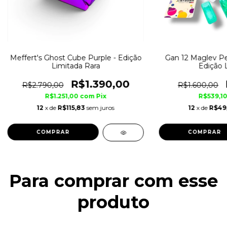
Meffert's Ghost Cube Purple - Edição
Gan 12 Maglev Pe
Limitada Rara
Edição 
R$1.390,00
R$2.790,00
R$1.600,00
R$1.251,00
com
Pix
R$539,1
12
x de
R$115,83
sem juros
12
x de
R$49
Para comprar com esse
produto