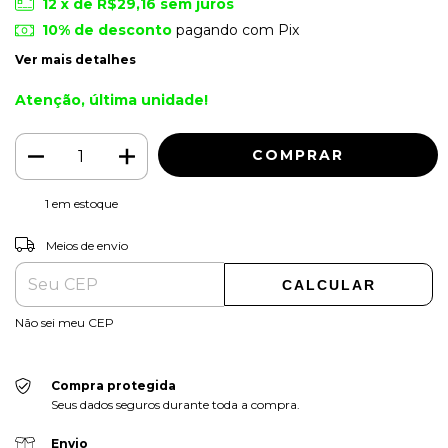
12
x de
R$29,16
sem juros
10% de desconto
pagando com Pix
Ver mais detalhes
Atenção, última unidade!
1
em estoque
ALTERAR CEP
Entregas para o CEP:
Meios de envio
CALCULAR
Não sei meu CEP
Compra protegida
Seus dados seguros durante toda a compra.
Envio