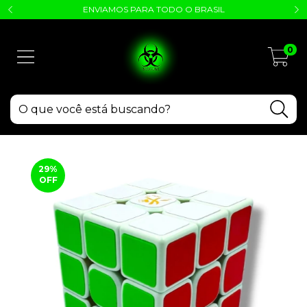
ENVIAMOS PARA TODO O BRASIL
0
29
%
OFF