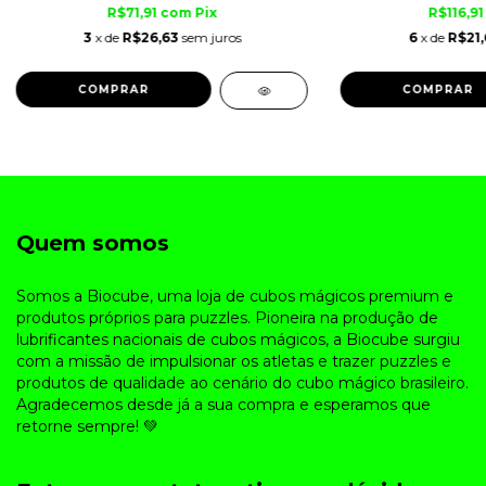
R$71,91
com
Pix
R$116,9
3
x de
R$26,63
sem juros
6
x de
R$21,
Quem somos
Somos a Biocube, uma loja de cubos mágicos premium e
produtos próprios para puzzles. Pioneira na produção de
lubrificantes nacionais de cubos mágicos, a Biocube surgiu
com a missão de impulsionar os atletas e trazer puzzles e
produtos de qualidade ao cenário do cubo mágico brasileiro.
Agradecemos desde já a sua compra e esperamos que
retorne sempre! 💚