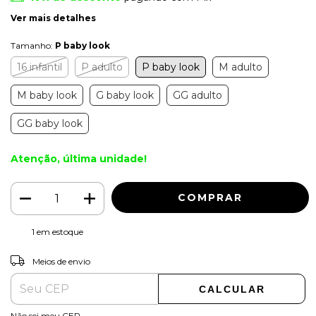
Ver mais detalhes
Tamanho:
P baby look
16 infantil
P adulto
P baby look
M adulto
M baby look
G baby look
GG adulto
GG baby look
Atenção, última unidade!
1
em estoque
ALTERAR CEP
Entregas para o CEP:
Meios de envio
CALCULAR
Não sei meu CEP