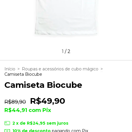
1
/
2
Início
>
Roupas e acessórios de cubo mágico
>
Camiseta Biocube
Camiseta Biocube
R$49,90
R$89,90
R$44,91
com
Pix
2
x de
R$24,95
sem juros
10% de desconto
pagando com Pix