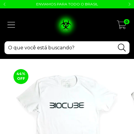
ENVIAMOS PARA TODO O BRASIL
0
44
%
OFF