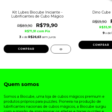
Kit Lubes Biocube Iniciante -
Dino Cube 
Lubrificantes de Cubo Mágico
R$59,90
R$79,90
R$89,90
R$35,91
R$71,91
com
Pix
9
x de
3
x de
R$26,63
sem juros
Quem somos
Somos a Biocube, uma loja de cubos mágicos premium e
produtos próprios para puzzles. Pioneira na produção de
lubrificantes nacionais de cubos mágicos, a Biocube surgiu
com a missão de impulsionar os atletas e trazer puzzles e