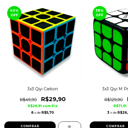
40
%
38
%
OFF
OFF
3x3 Qiyi Carbon
3x3 Qiyi M Pr
R$29,90
R$49,90
R$129,90
R$26,91
com
Pix
R$71,91
6
x de
R$5,70
3
x de
R$26