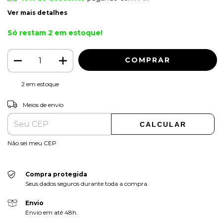
Ver mais detalhes
Só restam
2
em estoque!
2
em estoque
ALTERAR CEP
Entregas para o CEP:
Meios de envio
CALCULAR
Não sei meu CEP
Compra protegida
Seus dados seguros durante toda a compra.
Envio
Envio em até 48h.