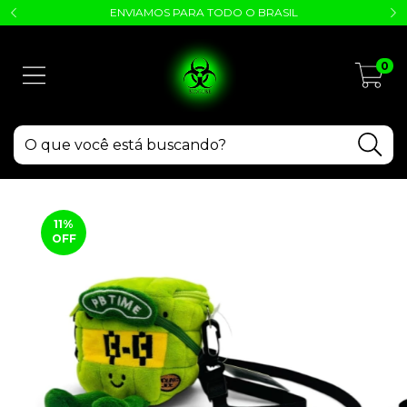
ENVIAMOS PARA TODO O BRASIL
0
11
%
OFF