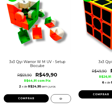
3x3 Qiyi Warrior W M UV - Setup
3x3 Qiy
Biocube
R$49,90
R$49,90
R$59,90
R$26,91
R$44,91
com
Pix
6
x de
2
x de
R$24,95
sem juros
COMPRAR