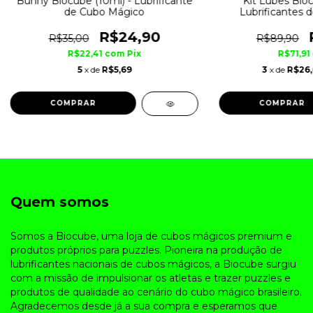
Bunny Biocube (10ml) - Lubrificante
Kit Lubes Bioc
de Cubo Mágico
Lubrificantes 
R$24,90
R$35,00
R$89,90
R$22,41
com
Pix
R$71,91
5
x de
R$5,69
3
x de
R$26
Quem somos
Somos a Biocube, uma loja de cubos mágicos premium e
produtos próprios para puzzles. Pioneira na produção de
lubrificantes nacionais de cubos mágicos, a Biocube surgiu
com a missão de impulsionar os atletas e trazer puzzles e
produtos de qualidade ao cenário do cubo mágico brasileiro.
Agradecemos desde já a sua compra e esperamos que