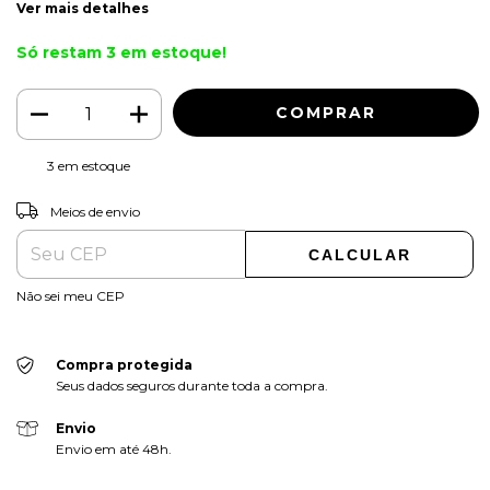
Ver mais detalhes
Só restam
3
em estoque!
3
em estoque
ALTERAR CEP
Entregas para o CEP:
Meios de envio
CALCULAR
Não sei meu CEP
Compra protegida
Seus dados seguros durante toda a compra.
Envio
Envio em até 48h.