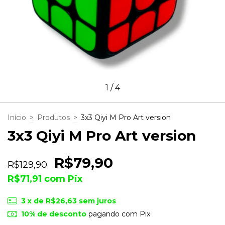
1
/
4
Início
>
Produtos
>
3x3 Qiyi M Pro Art version
3x3 Qiyi M Pro Art version
R$79,90
R$129,90
R$71,91
com
Pix
3
x de
R$26,63
sem juros
10% de desconto
pagando com Pix