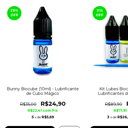
29
%
11
%
OFF
OFF
Bunny Biocube (10ml) - Lubrificante
Kit Lubes Bioc
de Cubo Mágico
Lubrificantes 
R$24,90
R$35,00
R$89,90
R$22,41
com
Pix
R$71,91
5
x de
R$5,69
3
x de
R$26