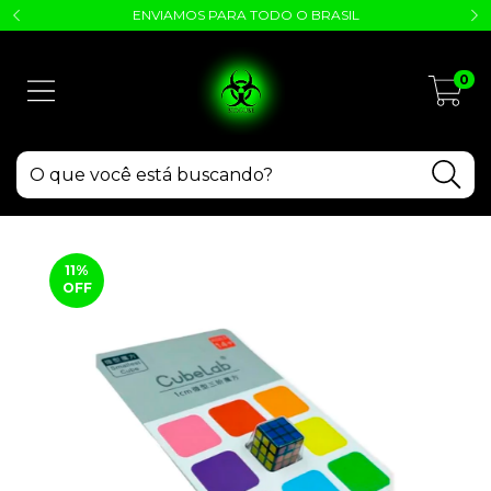
ENVIAMOS PARA TODO O BRASIL
0
11
%
OFF