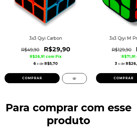
3x3 Qiyi Carbon
3x3 Qiyi M Pr
R$29,90
R$49,90
R$129,90
R$26,91
com
Pix
R$71,91
6
x de
R$5,70
3
x de
R$26
Para comprar com esse
produto