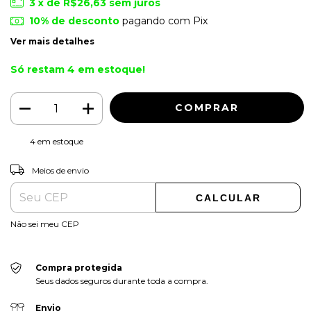
3
x de
R$26,63
sem juros
10% de desconto
pagando com Pix
Ver mais detalhes
Só restam
4
em estoque!
4
em estoque
ALTERAR CEP
Entregas para o CEP:
Meios de envio
CALCULAR
Não sei meu CEP
Compra protegida
Seus dados seguros durante toda a compra.
Envio