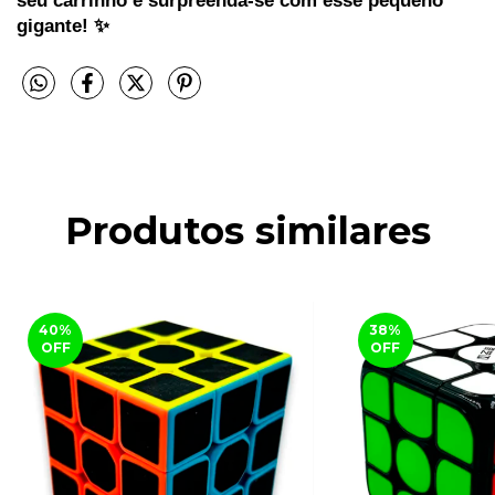
seu carrinho e surpreenda-se com esse pequeno 
gigante! ✨
Produtos similares
40
%
38
%
OFF
OFF